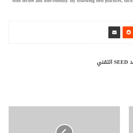
both secure and user-friendly. By following best practices, su
تيريست
مشاركة عبر البريد
ني