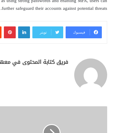
ch as using strong passwords and enabling MFA, users can
further safeguard their accounts against potential threats.
لينكدإن
بين
فيسبوك
تويتر
فريق كتابة المحتوى في معهد SEED التق