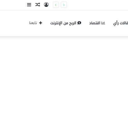
تسجيل
مقال
إضافة
الدخول
عشوائي
عمود
الات رأي
اقتصاد
الربح من الإنترنت
تابعنا
جانبي