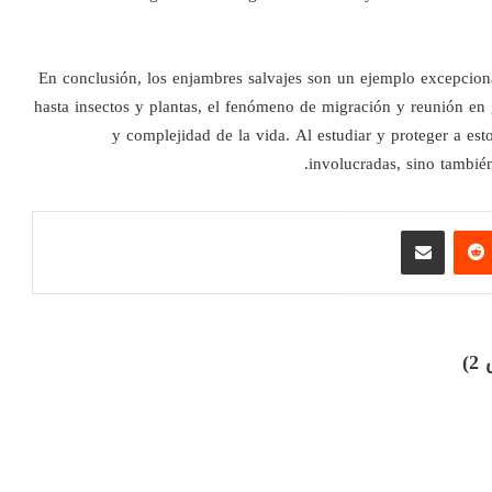
En conclusión, los enjambres salvajes son un ejemplo excepcion
hasta insectos y plantas, el fenómeno de migración y reunión en g
y complejidad de la vida. Al estudiar y proteger a es
involucradas, sino tambié
تيريست
مشاركة عبر البريد
)