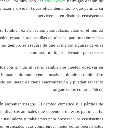
oceso. Por otro lado, las
wild swarm
hormigas operan de
nizan y dividen tareas eficientemente, lo que permite su
supervivencia en distintos ecosistemas.
es. También existen fenómenos relacionados en el mundo
ueden esparcir sus semillas en oleadas para maximizar las
smo tiempo, se asegura de que al menos algunas de ellas
encontrarán un lugar adecuado para crecer.
dos con la vida silvestre. También se pueden observar en
humanos durante eventos masivos, donde la multitud se
 requieren de cierta sincronización y pueden ser tanto
organizados como caóticos.
én enfrentan riesgos. El cambio climático y la pérdida de
 de diversos animales que dependen de estos patrones. Es
a naturaleza y trabajemos para preservar los ecosistemas
 son esenciales para comprender mejor cómo operan estos