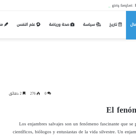
Pin-up mobil və masaüstü giriş fərqləri: P
مال
تاريخ
سياسة
صحة ورياضة
علم النفس
مق
0
276
2 دقائق
El fenó
Los enjambres salvajes son un fenómeno fascinante que se pr
científicos, biólogos y entusiastas de la vida silvestre. Un enj