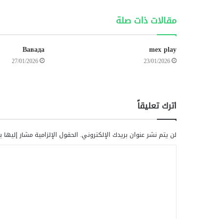
مقالات ذات صلة
Вавада
mex play
27/01/2026
23/01/2026
اترك تعليقاً
لن يتم نشر عنوان بريدك الإلكتروني.
الحقول الإلزامية مشار إليها ب
ا
ل
ت
ع
ل