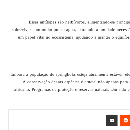
Esses antílopes são herbívoros, alimentando-se princi
sobreviver com muito pouca água, extraindo a umidade necess
um papel vital no ecossistema, ajudando a manter o equilíb
Embora a população de springboks esteja atualmente estável, el
A conservação dessas espécies é crucial não apenas para 
africano. Programas de proteção e reservas naturais têm sido 
تيريست
مشاركة عبر البريد