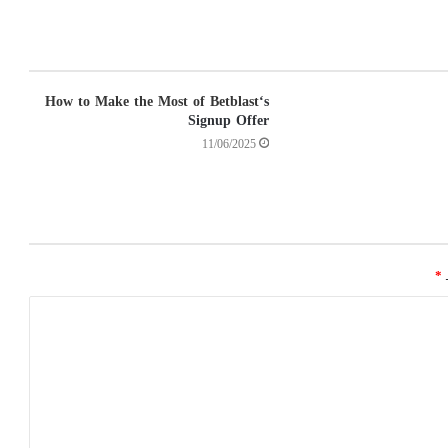
How to Make the Most of
Betblast
‘s
Signup Offer
11/06/2025
ـ
*