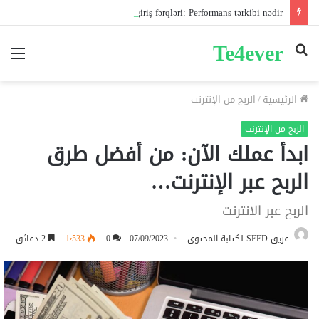
Pin-up mobil və masaüstü giriş fərqləri: Performans tərkibi nədir?
Te4ever
بحث
الق
عن
الرئيسية
/
الربح من الإنترنت
الربح من الإنترنت
ابدأ عملك الآن: من أفضل طرق
الربح عبر الإنترنت…
الربح عبر الانترنت
فريق SEED لكتابة المحتوى
07/09/2023
0
1٬533
2 دقائق