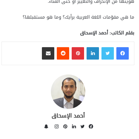
هويتها من الإنحراف والتغيير أو حتى الفناء.
ما هي مقوّمات اللغة العربية برأيك؟ وما هو مستقبلها؟
بقلم الكاتب: أحمد الإسحاق
لينكدإن
بينتيريست
مشاركة عبر البريد
أحمد الإسحاق
سناب
تشات
فيسبوك
تويتر
لينكدإن
بينتيريست
انستقرام