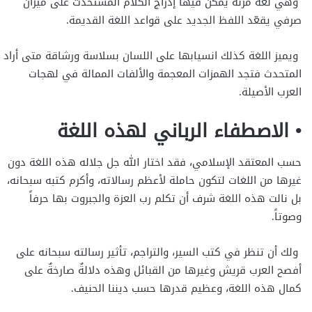
وهي لغة مرنة يمكن فيها إدراج الكلام المستحدث على ميزان
صرفي يقعّد اللفظ الجديد على قواعد اللغة القديمة.
ويميز اللغة كذلك انسيابها على اللسان بسلاسة ورشاقة متى أراد
المتحدث فتجد الهمزات المعجمة والألفات الممالة في لهجات
العرب الأصيلة.
• الاصطفاء الرباني لهذه اللغة
حسب المعتقد الإسلامي، فقد اختار الله جل جلاله هذه اللغة دون
غيرها من اللغات لتكون حاملة لأعظم رسالاته، وأكرم كتبه سبحانه،
بل نالت هذه اللغة شرف أن تكلم رب العزة والجبروت بها حرفاً
وصوتاً.
ولك أن تنظر في كتب السير، والتراجم، تأثير رسالته سبحانه على
أفصح العرب قريش وغيرها من القبائل وهذه دلالةٌ صارخةٌ على
كمال هذه اللغة، وعظيم قدرها حسب ديننا الحنيف.