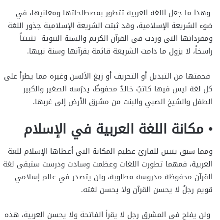
وهذا ما جعل اللغة العربية تتطور بمصطلحاتها ومعانيها، في
ضوء الشريعة الإسلامية، وقد ثبتت الشريعة الإسلامية جذور اللغة
ومفرداتها التي وردت في القرآن الكريم والسنة النبوية تثبيتاً
راسخاً، لا يزول ما دامت الشريعة قائمة بقرآنها وسنة نبيها.
فحمتها من التبديل أو التحريف أو زيغ الألسن وغيره مما يطرأ على
كل لغة ليس فيها كاتبٌ خالدٌ محفوظٌ، يدرُسه الصغير والكبير
الطفل والشيخ الصبي والبنت من مشرق الأرض إلى غربها.
• مكانة اللغة العربية في الإسلام
ومما سبق يتبين للقارئ عظيم المكانة التي أعطاها الإسلام للغة
العربية، فمهما تطورت اللغات وعظمت وسادت ودرست ستبقى لغة
القرآن محفوظة مدروسة مطلوبة، ولن يتصدر في عالم إسلامي
قويم رجلٌ لا يحسن القرآن ولا يحسن لغته.
ولن يفلح في المشرق رجل لا يقرأ الفاتحة ولا يحسن العربية، هذه