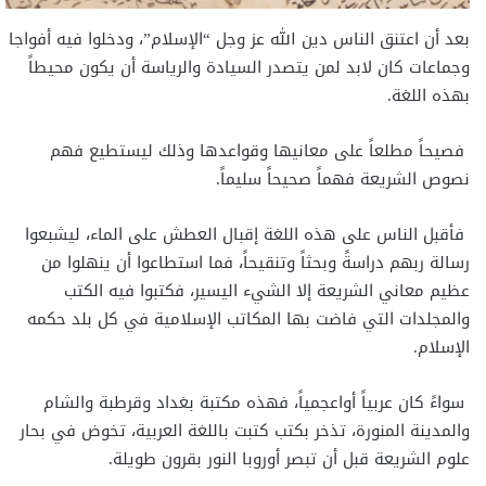
بعد أن اعتنق الناس دين الله عز وجل “الإسلام”، ودخلوا فيه أفواجا
وجماعات كان لابد لمن يتصدر السيادة والرياسة أن يكون محيطاً
بهذه اللغة.
فصيحاً مطلعاً على معانيها وقواعدها وذلك ليستطيع فهم
نصوص الشريعة فهماً صحيحاً سليماً.
فأقبل الناس على هذه اللغة إقبال العطش على الماء، ليشبعوا
رسالة ربهم دراسةً وبحثاً وتنقيحاً، فما استطاعوا أن ينهلوا من
عظيم معاني الشريعة إلا الشيء اليسير، فكتبوا فيه الكتب
والمجلدات التي فاضت بها المكاتب الإسلامية في كل بلد حكمه
الإسلام.
سواءً كان عربياً أواعجمياً، فهذه مكتبة بغداد وقرطبة والشام
والمدينة المنورة، تذخر بكتب كتبت باللغة العربية، تخوض في بحار
علوم الشريعة قبل أن تبصر أوروبا النور بقرون طويلة.