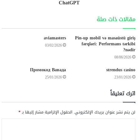
ChatGPT
مقالات ذات صلة
aviamasters
Pin-up mobil və masaüstü giriş
fərqləri: Performans tərkibi
03/02/2026
nədir?
08/06/2026
Промокод Вавада
strendus casino
25/01/2026
23/01/2026
اترك تعليقاً
لن يتم نشر عنوان بريدك الإلكتروني.
الحقول الإلزامية مشار إليها بـ
*
ا
ل