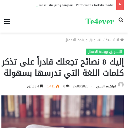
Pin-up mobil və masaüstü giriş fərqləri: Performans tərkibi nədir?
Te4ever
بحث
الق
عن
الرئيسية
/
التسويق وريادة الأعمال
التسويق وريادة الأعمال
إليك 8 نصائح تجعلك قادراً على تذكر
كلمات اللغة التي تدرسها بسهولة
ابراهيم العلي
27/08/2023
0
1٬411
4 دقائق