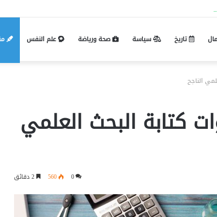
Pin-up mobil və masaüstü giriş fərqləri:
مال
تاريخ
سياسة
صحة ورياضة
علم النفس
مق
مي الناجح
 كتابة البحث العلمي
0
560
2 دقائق