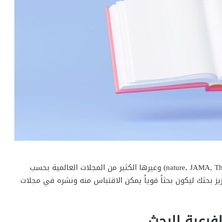
اختر مصادر قوية لبحثك كالمجلات العالمية مثل (nature, JAMA, The lancet) وغيرها الكثير من المجلات العالمية بحسب
 بحثك ليكون بحثاً قوياً يمكن الاقتباس منه ونشره في مجلات
فرعية للبحث