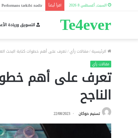
 Performans tərkibi nədir?
السبت, أغسطس 8 2026
اقرأ أيضاً
Te4ever
التسويق وريادة الأع
الرئيسية
/
مقالات رأي
/
تعرف على أهم خطوات كتابة البحث العل
مقالات رأي
تعرف على أهم خطوات
الناجح
تسنيم حوكان
22/08/2023