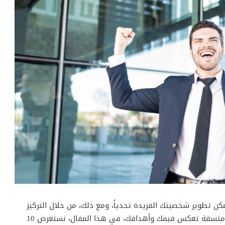
كن تطوير شخصيتك الفريدة تحدياً، ومع ذلك، من خلال التركيز
على بعض الأشياء الأساسية، يمكنك بناء شخصية قوية ومتسقة تعكس قيمك وأهدافك، في هذا المقال، نستعرض 10