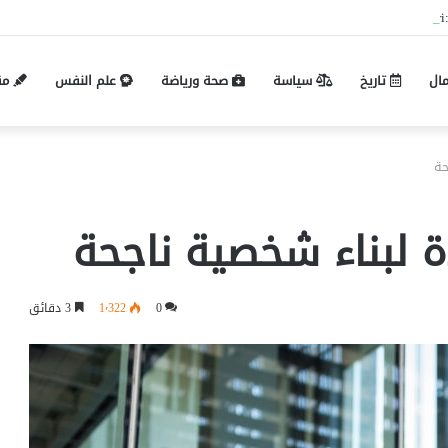
Pin-up mobil və masaüstü giriş fərqləri:
مال
تاريخ
سياسة
صحة ورياضة
علم النفس
مق
0
1٬322
3 دقائق