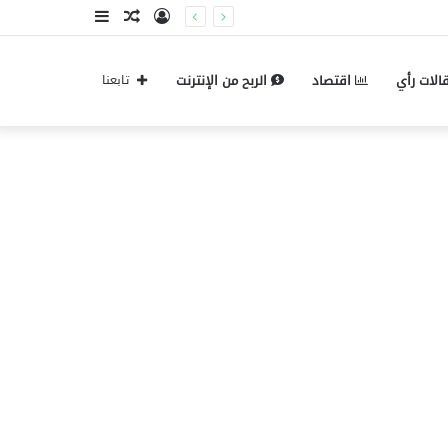
تسجيل
مقال
إضافة
الدخول
عشوائي
عمود
الات رأي
اقتصاد
الربح من الإنترنت
تابعنا
جانبي