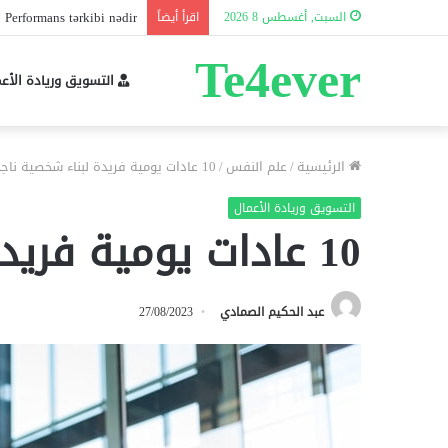
 Performans tərkibi nədir?
السبت, أغسطس 8 2026
اقرأ أيضاً
Te4ever
التسويق وريادة الأع
الرئيسية
/
علم النفس
/
10 عادات يومية فريدة لبناء شخصية ناجحة
التسويق وريادة الأعمال
10 عادات يومية فريدة لبناء شخصية ناجحة
عبد الحكيم الصمادي
27/08/2023