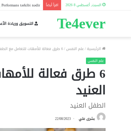
 Performans tərkibi nədir?
السبت, أغسطس 8 2026
اقرأ أيضاً
Te4ever
التسويق وريادة الأع
الرئيسية
/
علم النفس
/
6 طرق فعالة للأمهات للتعامل مع الطفل العنيد
علم النفس
6 طرق فعالة للأمها
العنيد
الطفل العنيد
بشرى علي
22/08/2023