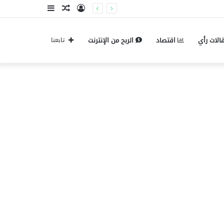
تسجيل
مقال
إضافة
الدخول
عشوائي
عمود
الات رأي
اقتصاد
الربح من الإنترنت
تابعنا
جانبي