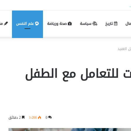
Pin-up mobil və masaüstü giriş fərqləri:
مال
تاريخ
سياسة
صحة ورياضة
علم النفس
مق
ت للتعامل مع الطفل
0
1٬266
2 دقائق