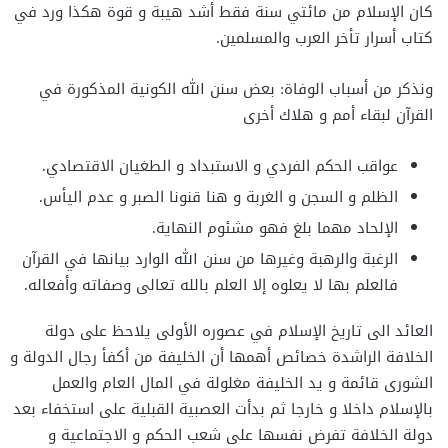
كان الإسلام من مائتي سنة فقط أشد هيبة و قوة هكذا ورد في
كتاب أسرار تأخر العرب والمسلمين.
ونذكر من أسباب الوفاة: بعض سنن الله الكونية المذكورة في
القرآن لبقاء أمم و هلاك أخرى
عواقب الحكم الفردي و الاستبداد و الطغيان الاقتصادي.
الظلم و السجن و الغربة و هنا قنونا الصبر و عدم اليأس.
الإلحاد مهما بلغ فهو مشئوم النهاية.
الرغبة والرهبة وغيرها من سنن الله الوارد بيانها في القرآن
فالعلم بها لا يعلوه إلا العلم بالله تعالى وصفاته وأفعاله.
العائد الى تاريخ الإسلام في عصوره الأولى يلاحظ على دولة
الخلافة الراشدة خصائص أهمها أن الخليفة من أكفأ رجال الدولة و
الشورى قائمة و يد الخليفة مغلولة في المال العام والعمل
بالإسلام داخلا و خارجا ثم بدأت العصبية القبلية على استخفاء بعد
دولة الخلافة تفرض نفسها على شعب الحكم و الاجتماعية و