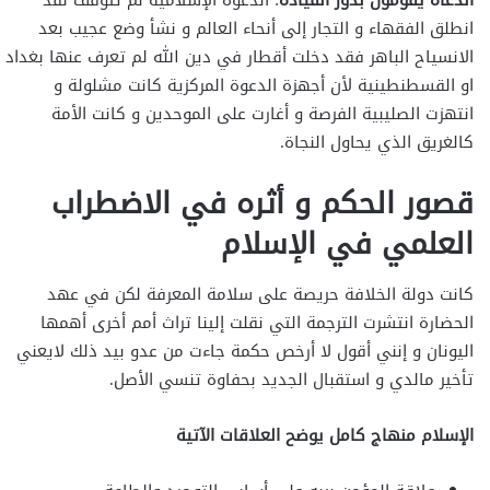
الدعاة يقومون بدور القيادة
: الدعوة الإسلامية لم تتوقف لقد
انطلق الفقهاء و التجار إلى أنحاء العالم و نشأ وضع عجيب بعد
الانسياح الباهر فقد دخلت أقطار في دين الله لم تعرف عنها بغداد
او القسطنطينية لأن أجهزة الدعوة المركزية كانت مشلولة و
انتهزت الصليبية الفرصة و أغارت على الموحدين و كانت الأمة
كالغريق الذي يحاول النجاة.
قصور الحكم و أثره في الاضطراب
العلمي في الإسلام
كانت دولة الخلافة حريصة على سلامة المعرفة لكن في عهد
الحضارة انتشرت الترجمة التي نقلت إلينا تراث أمم أخرى أهمها
اليونان و إنني أقول لا أرخص حكمة جاءت من عدو بيد ذلك لايعني
تأخير مالدي و استقبال الجديد بحفاوة تنسي الأصل.
الإسلام منهاج كامل يوضح العلاقات الآتية