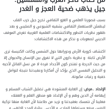
جيل يذهب ضحية العجز و الغدر
بسبب قصورنا العلمي و الغزو الثقافي تخرج جيل خرب القلب
ليطمئن الاستعمار الثقافي بشقيه الشيوعي و الصليبي و بعد
ظهور نظريات التطور والاكتشافات العلمية الغربية تعرض الموقف
الديني لصعوبات و نذكر من هذه الاكتشافات:
اكتشاف كروية الأرض ودورانها حول الشمس وكانت الكنيسة ترى
الأرض ثابتة و نظرية دارون التي لا تفرق بين الإنسان والحيوان إلا
من حيث الدرجة و تفتخر كون الأجداد قردة لا من نسل القاتل لأخيه
و التحليل النفسي الذي يؤكد أن أفكارنا وعقيدتنا نتيجة لتوامل
خفية و رغبات مكبوتة.
الإلحاد ..مرض
: إن الغاية المنشودة هي تضليل الشباب المسلم و
إيهامه أن الدين وهم و أن الإلحاد هو منطق العلم و العقلاء
فعلينا أن نتمسك بعقيدتنا و نزيد من طاعتنا لأن الغاية منها تزكية
النفس ورفع مستواها المادي و الأدبي برؤية المجد الإلهي و