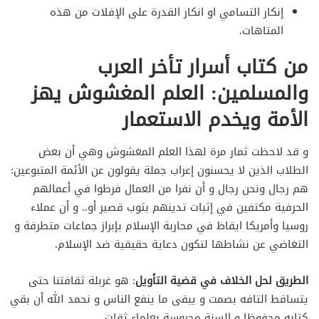
إنكار التسامي او انكار القدرة على الإفلات من هذه
المتاهات.
من كتاب أسرار تأخر العرب
والمسلمين: العلم المغشوش يهز
الأمة ويخدم الاستعمار
و قد لاحظت ثمار مرة لهذا العلم المغشوش وهي أن بعض
الطلاب الذين لا يحسنون إعراب جملة يقولون عن الأئمة المتبوعين:
هم رجال ونحن رجال و أن نفرا من العمال فرطوا في أعمالهم
الحرفية مكتفين في إثبات تدينهم بثوب قصير أو.. و أن عملاء
روسيا وأمريكا ايقاظ في محاربة الإسلام بإبراز جماعات متطرفة و
التغاضي عن نشاطها لتكون دعاية حقيقية ضد الإسلام.
الطريق لحل الخلاف في قضية التأويل
: هو غربلة ثقافتنا حتى
يتساقط التافه بصمت و يبقى ما ينفع الناس و نحمد الله أن بقي
كتابه محفوظا و السنة محروسة بعلماء ثقات.