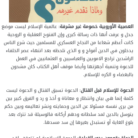
العصبية الأوروبية خصومة غير مشرفة
: عالمية الإسلام ليست موضع
جدل و عرفت أنها ذات رسالة كبرى وإن الفتوح العقلية و الروحية
كانت أعظم شعاعا من النجاح العسكري للمسلمين حيث شرع الناس
يدخلون في الدين أفواج و و الذي نلحظه بعد انتهاء عصر الخلفاء
الراشدين تراجع الامويين والعباسيين و العثمانيين في العمل
للدعوة وتنمية أجهزتها وأيضا موقف أهل الكتاب كان مشحون
بالبغضاء و الكره للإسلام.
الدعوة للإسلام قبل القتال
: الدعوة تسبق القتال و الدعوة ليست
كلمة إنما هي بيان وانتظار و معاناة و أخذ و رد و الفرق كبير بين
من يرى نفسه مسئولا عن الدين وحمايته ونشر تعاليمه وبين حكم
يتوسل بالدين لمد سلطانه ودهم أركانه فالوسيلة قد تترك بعد
بلوغ الغاية أو تستبدل بغيرها إن سد مسدها.