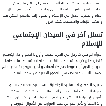
الاقتصادية و أصبحت الدولة الوجه الدميم للإسلام فلم يكن
الخليفة اقدر الناس وماتت الشورى و انطلقت الأيدي في المال
العام واضطرب العمل في الإسلام والدعوة إليه فانتشر الجهل فيه
و طغت النزعات والعصبيات خلف شرورا.
تسلل آخر في الميدان الإجتماعي
للإسلام
المرأة لم تكن كالرجل في العرب قديما وأوروبا أجمع و جاء الإسلام
فاحترمها و كرمها ثم عادت التقاليد الجاهلية تسلبها ما منحنها
الدين و الحق أن نصوصا صحيحة أهملت و أخرى موضوعة تحض على
تجهيل النساء فأصبحت في العصور الأخيرة من سقط المتاع.
لا نريد النمط و لا التقاليد الجاهلية:
إنني ألتزم بتعاليم ديننا و
نصونه القاطعة أما النصوص المحتملة و الاجتهادات فاقتنعت
بأمرين: إن تراثنا الفقهي بحر لجي فالصواب ليس حكر على مذهب
و لا الخطأ والأمر الآخر من حقنا الموازنة بين الأقوال المروية و