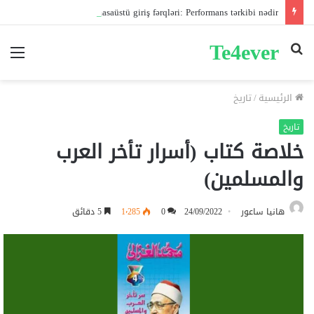
Pin-up mobil və masaüstü giriş fərqləri: Performans tərkibi nədir?
Te4ever
بحث
الق
عن
الرئيسية
/
تاريخ
تاريخ
خلاصة كتاب (أسرار تأخر العرب
والمسلمين)
هانيا ساعور
24/09/2022
0
1٬285
5 دقائق