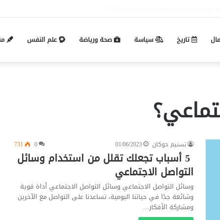
Pin-up mobil və masaüstü giriş fərqləri: 
مال
تاريخ
سياسة
صحة ورياضة
علم النفس
مق
جتماعي؟
تسنيم حوكان
01/06/2023
0
731
5 أسباب تجعلك تقلل من استخدام وسائل
التواصل الاجتماعي
وسائل التواصل الاجتماعي وسائل التواصل الاجتماعي أداة قوية
وشائعة جدًا في حياتنا اليومية، تساعدنا على التواصل مع الآخرين
ومشاركة الأفكار…