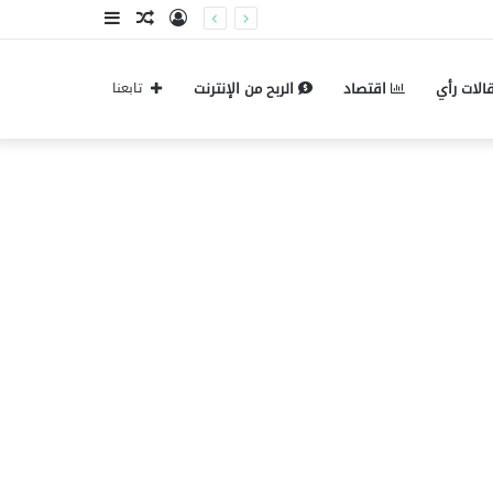
تسجيل
مقال
إضافة
الدخول
عشوائي
عمود
الات رأي
اقتصاد
الربح من الإنترنت
تابعنا
جانبي