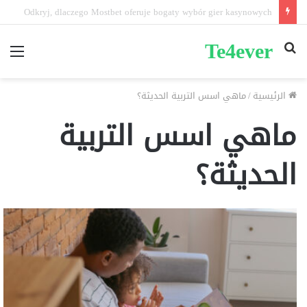
Odkryj, dlaczego Mostbet oferuje bogaty wybór gier kasynowych
Te4ever
بحث
الق
عن
الرئيسية
/
ماهي اسس التربية الحديثة؟
ماهي اسس التربية
الحديثة؟