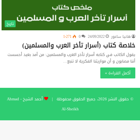
تاريخ
هانيا ساعور
24/09/2022
0
1٬271
خلاصة كتاب (أسرار تأخر العرب والمسلمين)
يقول الكاتب في كتابه أسرار تأخر العرب والمسلمين: من أمد بعيد أحسست
أننا مصابون و أن مواريثنا الفكرية لا تنبع…
أكمل القراءة »
© حقوق النشر 2026، جميع الحقوق محفوظة |
أحمد الشيخ - Ahmad
Al-Sheikh