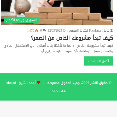
التسويق وريادة الأعمال
فريق Kicklance لكتابة المحتوى
12/03/2023
0
1٬579
كيف تبدأ مشروعك الخاص من الصفر؟
كيف تبدأ مشروعك الخاص، دائما ما تأخذنا بنات أفكارنا الى الاستقلال المادي
والتفكير بسبل الرفاهية ،أن تقود سيارة فيراري أو…
أكمل القراءة »
© حقوق النشر 2026، جميع الحقوق محفوظة |
أحمد الشيخ - Ahmad
Al-Sheikh