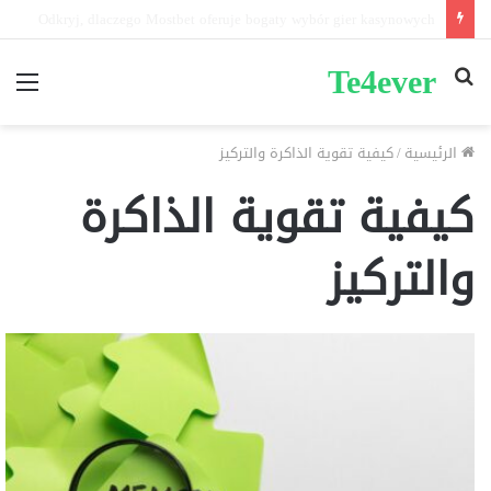
Pin-up mobil və masaüstü giriş fərqləri: Performans tərkibi nədir?
Te4ever
بحث
الق
عن
الرئيسية
/
كيفية تقوية الذاكرة والتركيز
كيفية تقوية الذاكرة
والتركيز