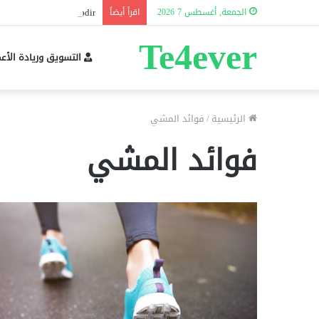
Performans tərkibi nədir?
الجمعة, أغسطس 7 2026
اقرأ أيضاً
Te4ever
التسويق وريادة الأع
الرئيسية
/
فوائد المشي
فوائد المشي