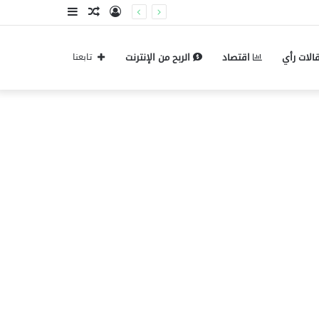
تسجيل
مقال
إضافة
الدخول
عشوائي
عمود
الات رأي
اقتصاد
الربح من الإنترنت
تابعنا
جانبي