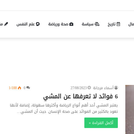
Pin-up mobil və masaüstü giriş fərqləri: 
مال
تاريخ
سياسة
صحة ورياضة
علم النفس
مق
أسماء مرجانة
27/08/2023
0
1٬188
6 فوائد لا تعرفها عن المشي
يعتبر المشي أحد أهم أنواع الرياضة وأكثرها سهولة، إضافة لأنها
تعود بالكثير من الفوائد على صحة الإنسان. حيث أن المشي…
أكمل القراءة »