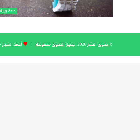
صحة وريا
© حقوق النشر 2026، جميع الحقوق محفوظة |
أحمد الشيخ - hmad Al-Sheikh