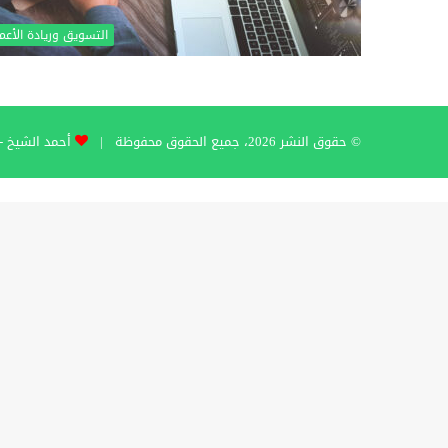
التسويق وريادة الأعم
© حقوق النشر 2026، جميع الحقوق محفوظة |
أحمد الشيخ - hmad Al-Sheikh