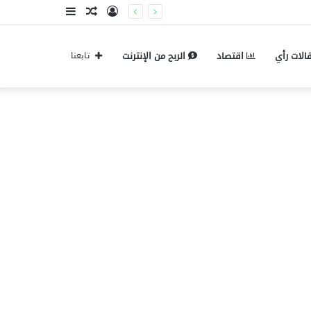
تسجيل
مقال
إضافة
الدخول
عشوائي
عمود
الات رأي
اقتصاد
الربح من الإنترنت
تابعنا
جانبي