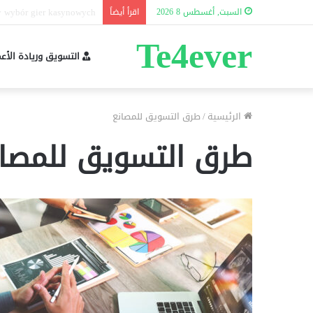
 Performans tərkibi nədir?
السبت, أغسطس 8 2026
اقرأ أيضاً
Te4ever
التسويق وريادة الأع
الرئيسية
/
طرق التسويق للمصانع
طرق التسويق للمصان