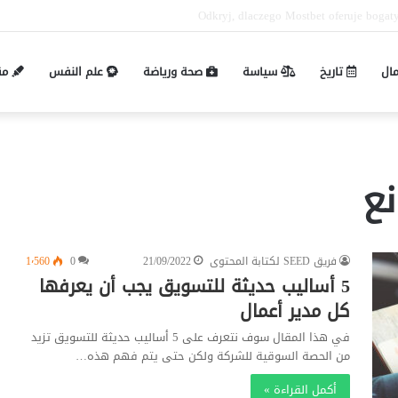
Pin-up mobil və masaüstü giriş fərqləri:
مال
تاريخ
سياسة
صحة ورياضة
علم النفس
مق
ع
فريق SEED لكتابة المحتوى
21/09/2022
0
1٬560
5 أساليب حديثة للتسويق يجب أن يعرفها
كل مدير أعمال
في هذا المقال سوف نتعرف على 5 أساليب حديثة للتسويق تزيد
من الحصة السوقية للشركة ولكن حتى يتم فهم هذه…
أكمل القراءة »