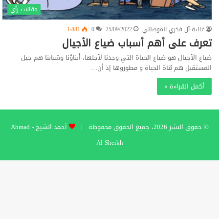
مقالات رأي
غالية آل فخري الموصللي
25/09/2022
0
1٬881
تعرف على أهم أسباب ضياع الأجيال
ضياع الأجيال هو ضياع الحياة التي وجدنا لأجلها، أبناؤنا وشبابنا هم جيل
المستقبل هم بُناة الحياة و مطوروها إذ أن…
أكمل القراءة »
© حقوق النشر 2026، جميع الحقوق محفوظة |
أحمد الشيخ - Ahmad
Al-Sheikh