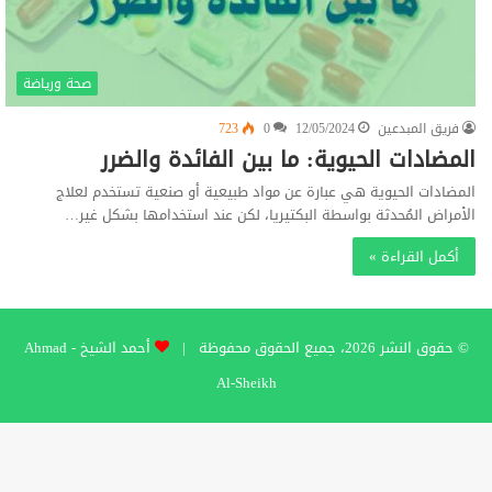
صحة ورياضة
فريق المبدعين
12/05/2024
0
723
المضادات الحيوية: ما بين الفائدة والضرر
المضادات الحيوية هي عبارة عن مواد طبيعية أو صنعية تستخدم لعلاج
الأمراض المُحدثة بواسطة البكتيريا، لكن عند استخدامها بشكل غير…
أكمل القراءة »
© حقوق النشر 2026، جميع الحقوق محفوظة |
أحمد الشيخ - Ahmad
Al-Sheikh