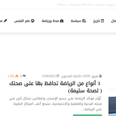
Pin-up mobil və masaüstü giriş fərqləri: 
مال
تاريخ
سياسة
صحة ورياضة
علم النفس
مق
فريق SEED لكتابة المحتوى
21/09/2022
0
1٬201
3 أنواع من الرياضة تحافظ بها على صحتك
( لصحة سليمة)
تُؤثر فوائد الرياضة على جسم الإنسان، وتنعكس بشكل كبير على
صحته البدنية والعقلية والاجتماعية، تشجع أغلب المراكز الطبية
على الرياضة،…