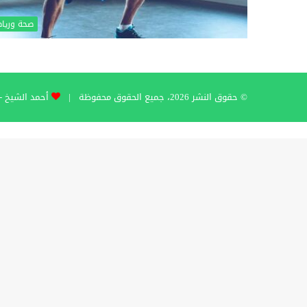
صحة وريا
© حقوق النشر 2026، جميع الحقوق محفوظة |
أحمد الشيخ - hmad Al-Sheikh