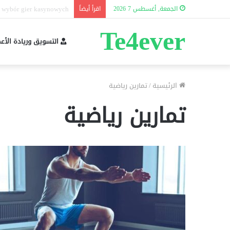
Performans tərkibi nədir?
الجمعة, أغسطس 7 2026
اقرأ أيضاً
Te4ever
التسويق وريادة الأع
الرئيسية
/
تمارين رياضية
تمارين رياضية