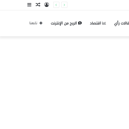
تسجيل
مقال
إضافة
الدخول
عشوائي
عمود
الات رأي
اقتصاد
الربح من الإنترنت
تابعنا
جانبي