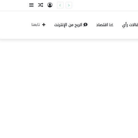
تسجيل
مقال
إضافة
الدخول
عشوائي
عمود
الات رأي
اقتصاد
الربح من الإنترنت
تابعنا
جانبي