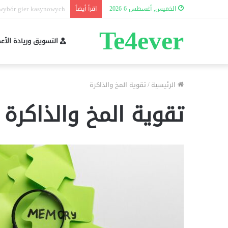
erformans tərkibi nədir?
الخميس, أغسطس 6 2026
اقرأ أيضاً
Te4ever
التسويق وريادة الأع
الرئيسية
/
تقوية المخ والذاكرة
تقوية المخ والذاكرة