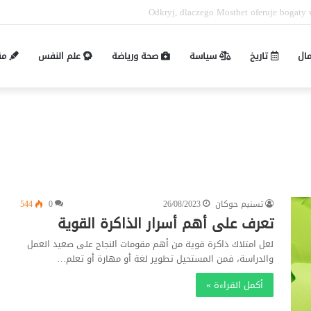
Pin-up mobil və masaüstü giriş fərqləri: P
مال
تاريخ
سياسة
صحة ورياضة
علم النفس
مق
تسنيم حوكان
26/08/2023
0
544
تعرف على أهم أسرار الذاكرة القوية
لعل امتلاك ذاكرة قوية من أهم مقومات النجاح على صعيد العمل
والدراسة، فمن المستحيل تطوير لغة أو مهارة أو تعلم…
أكمل القراءة »