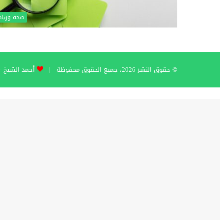
صحة وريا
© حقوق النشر 2026، جميع الحقوق محفوظة |
أحمد الشيخ - hmad Al-Sheikh