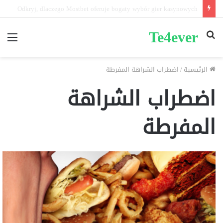
Pin-up mobil və masaüstü giriş fərqləri: Performans tərkibi nədir?
Te4ever
بحث
الق
عن
الرئيسية
/
اضطراب الشراهة المفرطة
اضطراب الشراهة
المفرطة