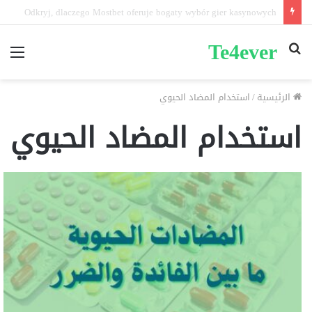
Pin-up mobil və masaüstü giriş fərqləri: Performans tərkibi nədir?
Te4ever
بحث
الق
عن
الرئيسية
/
استخدام المضاد الحيوي
استخدام المضاد الحيوي