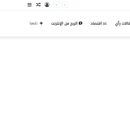
تسجيل
مقال
إضافة
الدخول
عشوائي
عمود
الات رأي
اقتصاد
الربح من الإنترنت
تابعنا
جانبي