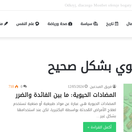
Pin-up mobil və masaüstü giriş fərqləri: 
مال
تاريخ
سياسة
صحة ورياضة
علم النفس
مق
يوي بشكل صحيح
فريق المبدعين
12/05/2024
0
710
المضادات الحيوية: ما بين الفائدة والضرر
المضادات الحيوية هي عبارة عن مواد طبيعية أو صنعية تستخدم
لعلاج الأمراض المُحدثة بواسطة البكتيريا، لكن عند استخدامها
بشكل غير…
أكمل القراءة »