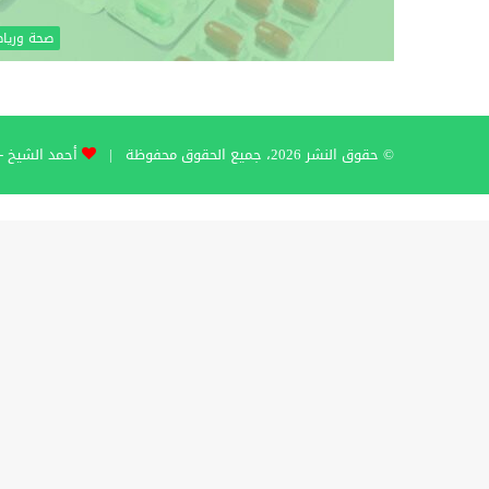
صحة وريا
© حقوق النشر 2026، جميع الحقوق محفوظة |
أحمد الشيخ - hmad Al-Sheikh